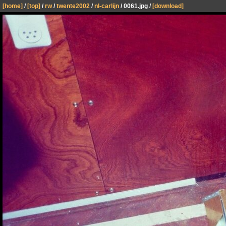
[home]
/
[top]
/
rw
/
twente2002
/
nl-carlijn
/ 0061.jpg /
[download]